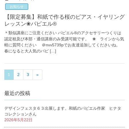
お知らせ
【限定募集】和紙で作る桜のピアス・イヤリング
レッスン❀パピエル®
＊類似講座にご注意ください パピエル®のアクセサリーつくりは
認定校及び本部・通信講座のみ受講可能です。 ❀ ラインから気
軽に質問ください ＠nvv5739pでお友達追加してくださいね。
春になると大人気のパピ […]
1
2
3
»
最近の投稿
デザインフェスタ６３出展します。和紙のパピエル作家 ヒナタ
コレクションさん
2026年5月22日