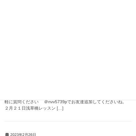
＊類似講座にご注意ください パピエル®のアクセサリーつくりは
認定校及び本部・通信講座のみ受講可能です。 ❀ ラインから気
軽に質問ください ＠nvv5739pでお友達追加してくださいね。
パピエル®認定校茨木市 咲満 […]
2023年2月27日
ブログ
紙だから作れる❀3色デイジーネックレス＆バラ
は王道○○カラーで
＊類似講座にご注意ください パピエル®のアクセサリーつくりは
認定校及び本部・通信講座のみ受講可能です。 ❀ ラインから気
軽に質問ください ＠nvv5739pでお友達追加してくださいね。
２月２１日浅草橋レッスン […]
2023年2月26日