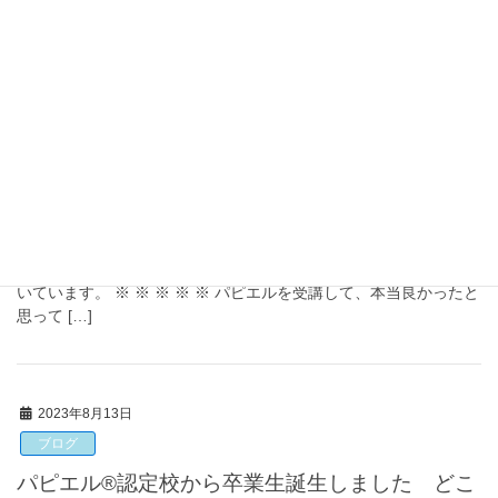
オンライン通信講座で山 […]
2023年8月13日
ブログ
パピエル®認定校から卒業生誕生❀ハンドメイド
活動の相談できる環境は業界NO1です
@rubanfleur さんお教室からパピエル認定者さんが誕生しました
初の卒業生おめでとうございます。 早速受講のご感想をいただ
いています。 ※ ※ ※ ※ ※ パピエルを受講して、本当良かったと
思って […]
2023年8月13日
ブログ
パピエル®認定校から卒業生誕生しました どこ