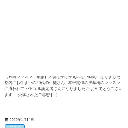
した。 作家さんはsunny days ✻ Kanaさん 指先サイズの繊細なバ
ラのイヤリング・ピアス 販売は赤と青の２色になります。 こちら
も小さな小さな小花 […]
2020年3月4日
ブログ
【対面レッスンご感想】大切なかけがえのない時
間になりました
【対面レッスンご感想】大切なかけがえのない時間になりました
都内にお住まいの20代の生徒さん 本部開催の浅草橋のレッスン
に通われて パピエル認定者さんになりました♡ おめでとうござい
ます 受講されたご感想 […]
2020年1月14日
ブログ